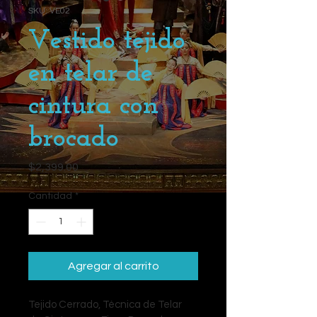
SKU: VE02
Vestido tejido
en telar de
cintura con
brocado
Precio
$2,399.00
Cantidad
*
Agregar al carrito
Tejido Cerrado, Técnica de Telar 