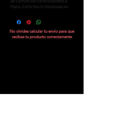
de Cintura con Finos Brocados a 
Mano, Corte Recto. Realizado en 
Macvilho Chiapas.
Pieza única.
No olvides calcular tu envío para que
recibas tu producto correctamente