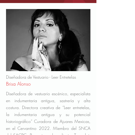
Diseñadora de Vestuario - Leer Entretelas
Brisa Alonso
Diseñadora de vestuario escénico, especialista
en indumentaria antigua, sastrería y alta
costura. Directora creativa de “Leer entretelas,
la indumentaria antigua y su potencial
historiográfico” Curadora de Ajuares Mexicas,
en el Cervantino 2022. Miembro del SNCA