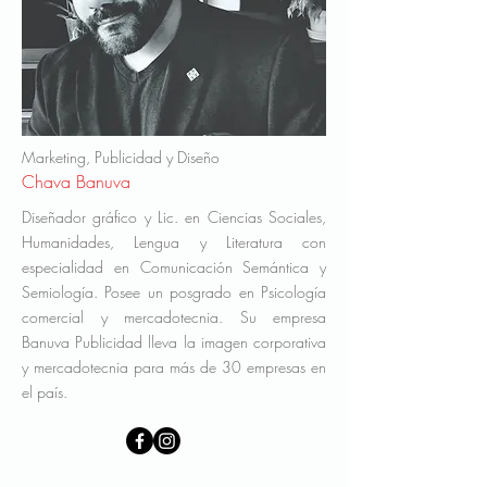
Marketing, Publicidad y Diseño
Chava Banuva
Diseñador gráfico y Lic. en Ciencias Sociales,
Humanidades, Lengua y Literatura con
especialidad en Comunicación Semántica y
Semiología. Posee un posgrado en Psicología
comercial y mercadotecnia. Su empresa
Banuva Publicidad lleva la imagen corporativa
y mercadotecnia para más de 30 empresas en
el país.