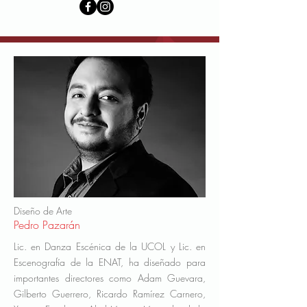
Diseño de Arte
Pedro Pazarán
Lic. en Danza Escénica de la UCOL y Lic. en
Escenografía de la ENAT, ha diseñado para
importantes directores como Adam Guevara,
Gilberto Guerrero, Ricardo Ramírez Carnero,