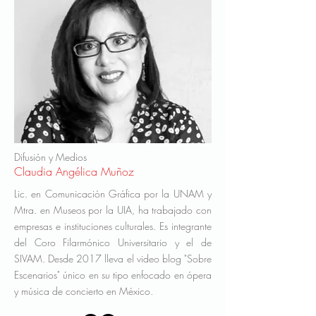
Difusión y Medios
Claudia Angélica Muñoz
Lic. en Comunicación Gráfica por la UNAM y
Mtra. en Museos por la UIA, ha trabajado con
empresas e instituciones culturales. Es integrante
del Coro Filarmónico Universitario y el de
SIVAM. Desde 2017 lleva el video blog "Sobre
Escenarios" único en su tipo enfocado en ópera
y música de concierto en México.