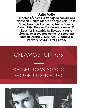
Julio Valle
Director Técnico Ha trabajado con Juliana
Vanscoit, Benito Alcocer, Sergio Vela, José
Solé, José Luis Lombana, Jesús Suaste,
César Piña, Ragnar Conde, entre otros. En
Escenia Ensamble ha llevado la parte
técnica de proyectos como "A Streetcar
Named Desire", "Moz-ART", "Amour à
Paris" y "Aura", entre otros.
CREAMOS JUNTOS
PORQUE UN GRAN PROYECTO
REQUIERE UN GRAN EQUIPO