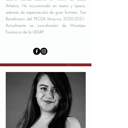
Artística. Ha incursionado en teatro y ópera,
además de espectáculos de gran formato. Fue
Beneficiario del PECDA Veracruz
2020-2021
.
Actualmente es coordinador de Montajes
Escénicos de la UDLAP.