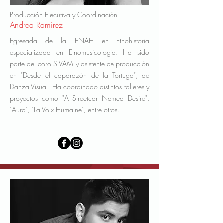
Producción Ejecutiva y Coordinación
Andrea Ramírez
Egresada de la ENAH en Etnohistoria
especializada en Etnomusicología. Ha sido
parte del coro SIVAM y asistente de producción
en "Desde el caparazón de la Tortuga", de
Danza Visual. Ha coordinado distintos talleres y
proyectos como "A Streetcar Named Desire",
"Aura", "La Voix Humaine", entre otros.