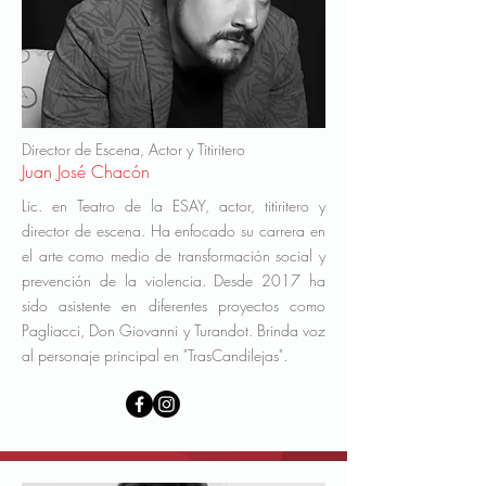
Director de Escena, Actor y Titiritero
Juan José Chacón
Lic. en Teatro de la ESAY, actor, titiritero y
director de escena. Ha enfocado su carrera en
el arte como medio de transformación social y
prevención de la violencia. Desde 2017 ha
sido asistente en diferentes proyectos como
Pagliacci, Don Giovanni y Turandot. Brinda voz
al personaje principal en "TrasCandilejas".