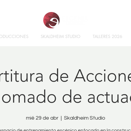
ODUCCIONES
SKALDHEIM STUDIO
TALLERES 2026
rtitura de Accione
lomado de actua
mié 29 de abr
  |  
Skaldheim Studio
espacio de entrenamiento escénico enfocado en la construc