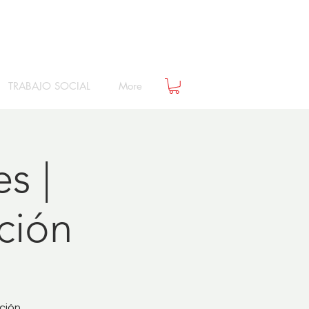
TRABAJO SOCIAL
More
s |
ción
ción