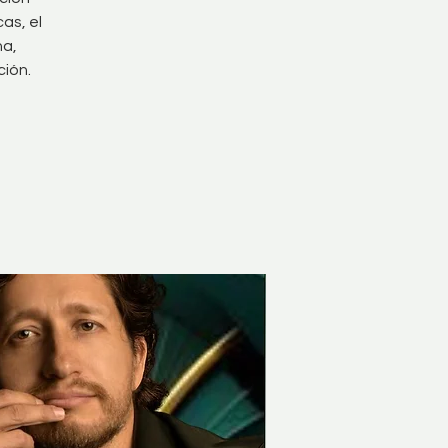
as, el
na,
ción.