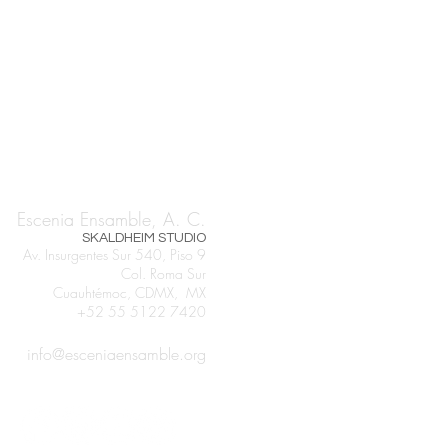
Escenia Ensamble, A. C.
SKALDHEIM STUDIO
Av. Insurgentes Sur 540, Piso 9
Col. Roma Sur
Cuauhtémoc, CDMX, MX
+52 55 5122 7420
info@esceniaensamble.org