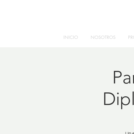
INICIO
NOSOTROS
PR
Pa
Dip
Un 