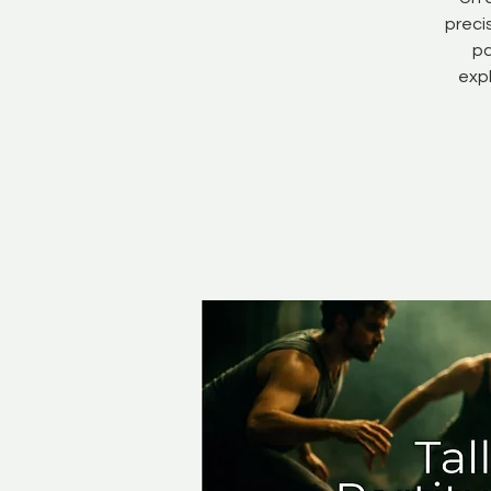
preci
pa
expl