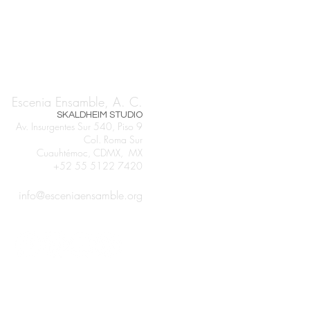
Escenia Ensamble, A. C.
SKALDHEIM STUDIO
Av. Insurgentes Sur 540, Piso 9
Col. Roma Sur
Cuauhtémoc, CDMX, MX
+52 55 5122 7420
info@esceniaensamble.org
Aviso de Privacidad