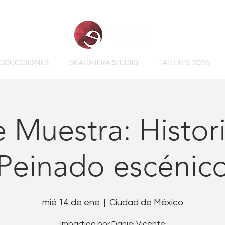
ODUCCIONES
SKALDHEIM STUDIO
TALLERES 2026
 Muestra: Histor
Peinado escénic
mié 14 de ene
  |  
Ciudad de México
Impartido por Daniel Vicente