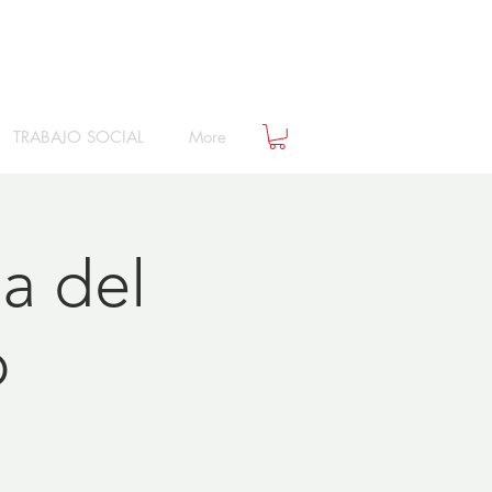
TRABAJO SOCIAL
More
ia del
o