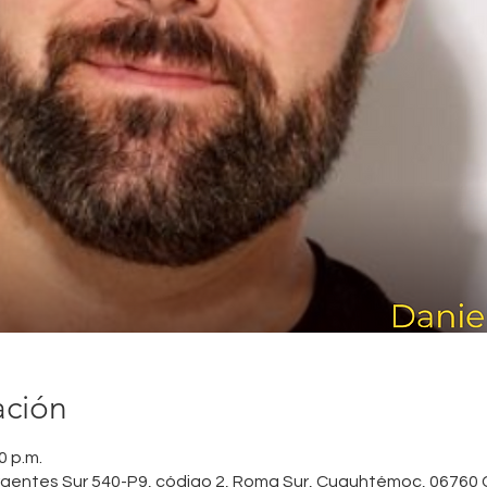
ación
0 p.m.
urgentes Sur 540-P9, código 2, Roma Sur, Cuauhtémoc, 06760