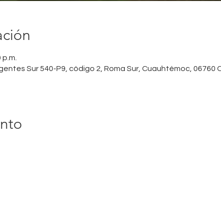
ación
0 p.m.
urgentes Sur 540-P9, código 2, Roma Sur, Cuauhtémoc, 06760
ento