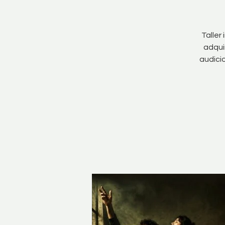
Taller
adquir
audicio