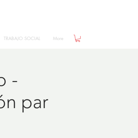
TRABAJO SOCIAL
More
o -
ón par