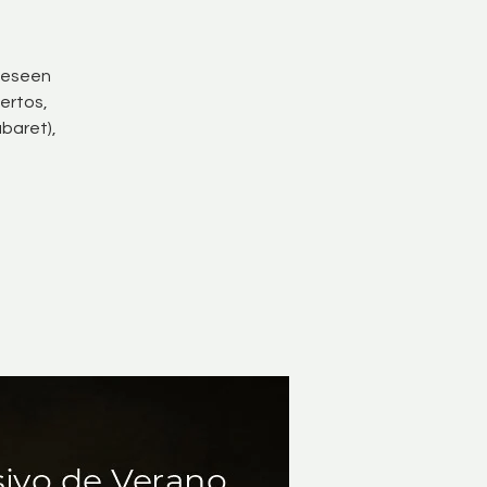
 deseen
iertos,
abaret),